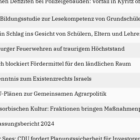
en Defiziten bei Polizeigebäuden: Vorfall in Kyritz o
-Bildungsstudie zur Lesekompetenz von Grundschül
in Schlag ins Gesicht von Schülern, Eltern und Lehr
burger Feuerwehren auf traurigem Höchststand
 blockiert Fördermittel für den ländlichen Raum
nntnis zum Existenzrechts Israels
U-Plänen zur Gemeinsamen Agrarpolitik
 sorbischen Kultur: Fraktionen bringen Maßnahmen
assungsbericht 2024
 Sees: CDU fordert Planungssicherheit für Investore