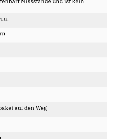
ffenbart Missstände und ist kein
ern:
ern
paket auf den Weg
n