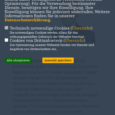
Optmierung). Für die Verwendung bestimmter
Dienste, benötigen wir Ihre Einwilligung. Ihre
Einwilligung können Sie jederzeit widerrufen. Weitere
Informationen finden Sie in unserer
Datenschutzerklärung
.
Technisch notwendige Cookies (
Übersicht
)
Die notwendigen Cookies werden allein für den
ordnungsgemäßen Gebrauch der Webseite benötigt.
Cookies von Drittanbietern (
Übersicht
)
Zur Optimierung unserer Webseite binden wir Dienste und
Angebote von Drittanbietern ein.
Alle akzeptieren
Auswahl speichern
Das Risiko einer ernsthaften COVID-19-
Erkrankung ist bei Schülern gering. Durch eine
Impfung lässt es sich weiter reduzieren. Eltern
erhalten mit der STIKO-Empfehlung mehr
Sicherheit bei der Impfentscheidung. Bis zum
Ende der Herbstferien, kann nun jeder
Jugendliche vollständigen Impfschutz erlangen.
Die Maskenpflicht an Schulen kann dann
entfallen. Sie ist eine Belastung des Unterrichts,
die vor diesem Hintergrund nicht mehr