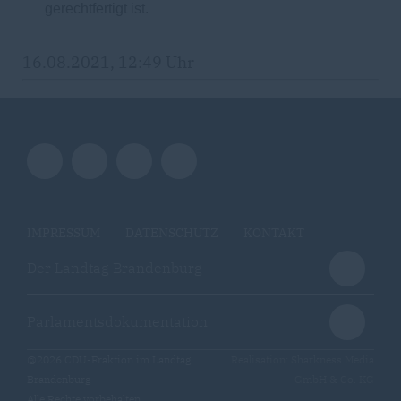
gerechtfertigt ist.
16.08.2021, 12:49 Uhr
IMPRESSUM
DATENSCHUTZ
KONTAKT
Der Landtag Brandenburg
Parlamentsdokumentation
@2026 CDU-Fraktion im Landtag
Realisation: Sharkness Media
Brandenburg
GmbH & Co. KG
Alle Rechte vorbehalten.