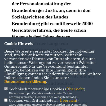
der Personalausstattung der
Brandenburger Justiz an, denn in den
Sozialgerichten des Landes
Brandenburg gibt es mittlerweile 5000
Gerichtsverfahren, die heute schon
länger als drei Jahre dauern.
Hinsichtlich der Länge von
Cookie Hinweis
Gerichtsverfahren gehört
Diese Webseite verwendet Cookies, die notwendig
sind, um die Webseite zu nutzen. Weiterhin
Brandenburg zu den Schlusslichtern
verwenden wir Dienste von Drittanbietern, die uns
helfen, unser Webangebot zu verbessern (Website-
im Bundesvergleich. „Diese Situation
Optmierung). Für die Verwendung bestimmter
haben SPD und Linke zu verantworten,
Dienste, benötigen wir Ihre Einwilligung. Ihre
Einwilligung können Sie jederzeit widerrufen. Weitere
die in den letzten Jahren massiv Stellen
Informationen finden Sie in unserer
Datenschutzerklärung
.
abgebaut haben. Und auch im
Technisch notwendige Cookies (
Übersicht
)
Nachtragshaushalt wird nicht eine
Die notwendigen Cookies werden allein für den
einzige neue Stelle in der Justiz
ordnungsgemäßen Gebrauch der Webseite benötigt.
Cookies von Drittanbietern (
Übersicht
)
geschaffen“, kritisierte Eichelbaum.
Zur Optimierung unserer Webseite binden wir Dienste und