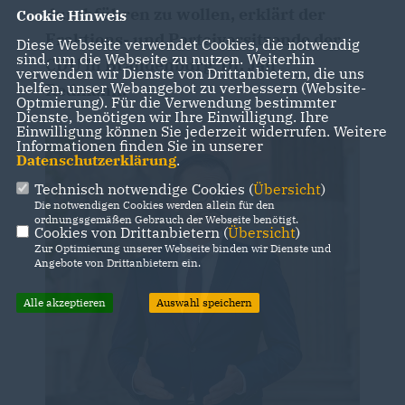
durchführen zu wollen, erklärt der
Cookie Hinweis
Fraktions- und Parteivorsitzende der
Diese Webseite verwendet Cookies, die notwendig
sind, um die Webseite zu nutzen. Weiterhin
CDU in Brandenburg, Dr. Jan
verwenden wir Dienste von Drittanbietern, die uns
helfen, unser Webangebot zu verbessern (Website-
Redmann:
Optmierung). Für die Verwendung bestimmter
Dienste, benötigen wir Ihre Einwilligung. Ihre
Einwilligung können Sie jederzeit widerrufen. Weitere
Informationen finden Sie in unserer
Datenschutzerklärung
.
Technisch notwendige Cookies (
Übersicht
)
Die notwendigen Cookies werden allein für den
ordnungsgemäßen Gebrauch der Webseite benötigt.
Cookies von Drittanbietern (
Übersicht
)
Zur Optimierung unserer Webseite binden wir Dienste und
Angebote von Drittanbietern ein.
Alle akzeptieren
Auswahl speichern