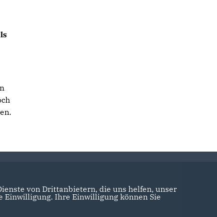
ls
on
och
en.
enste von Drittanbietern, die uns helfen, unser
Einwilligung. Ihre Einwilligung können Sie