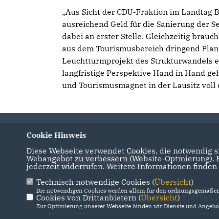
Aus Sicht der CDU-Fraktion im Landtag 
ausreichend Geld für die Sanierung der Se
dabei an erster Stelle. Gleichzeitig bra
aus dem Tourismusbereich dringend Planun
Leuchtturmprojekt des Strukturwandels e
langfristige Perspektive Hand in Hand ge
und Tourismusmagnet in der Lausitz voll e
Cookie Hinweis
Diese Webseite verwendet Cookies, die notwendig si
Webangebot zu verbessern (Website-Optmierung). Fü
jederzeit widerrufen. Weitere Informationen finden
Technisch notwendige Cookies (
Übersicht
)
Die notwendigen Cookies werden allein für den ordnungsgemäßen 
Cookies von Drittanbietern (
IMPRESSUM
DATENSCHUTZ
Übersicht
)
KONTAKT
Zur Optimierung unserer Webseite binden wir Dienste und Angebot