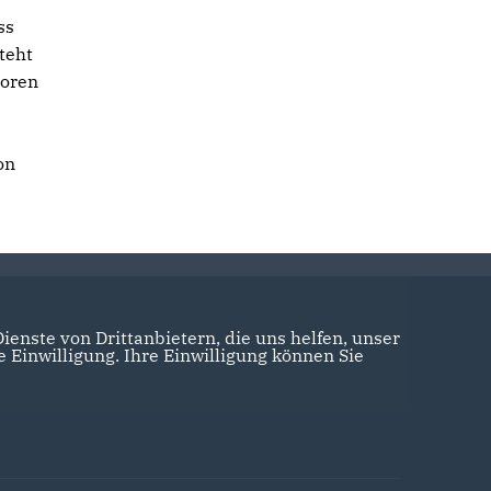
ss
teht
toren
on
enste von Drittanbietern, die uns helfen, unser
Einwilligung. Ihre Einwilligung können Sie