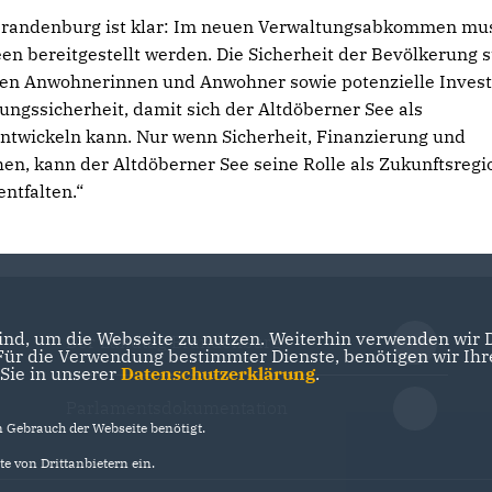
Brandenburg ist klar: Im neuen Verwaltungsabkommen mu
en bereitgestellt werden. Die Sicherheit der Bevölkerung s
uchen Anwohnerinnen und Anwohner sowie potenzielle Inves
gssicherheit, damit sich der Altdöberner See als
ntwickeln kann. Nur wenn Sicherheit, Finanzierung und
hen, kann der Altdöberner See seine Rolle als Zukunftsregi
ntfalten.“
nd, um die Webseite zu nutzen. Weiterhin verwenden wir Di
Der Landtag Brandenburg
r die Verwendung bestimmter Dienste, benötigen wir Ihre 
 Sie in unserer
Datenschutzerklärung
.
Parlamentsdokumentation
Gebrauch der Webseite benötigt.
e von Drittanbietern ein.