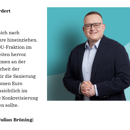
rdert
sich nach
hre hineinziehen.
DU-Fraktion im
iten hervor.
hmen an der
rheit der
ür die Sanierung
ionen Euro
ssichtlich im
 Konkretisierung
n sollte.
Julian Brüning: