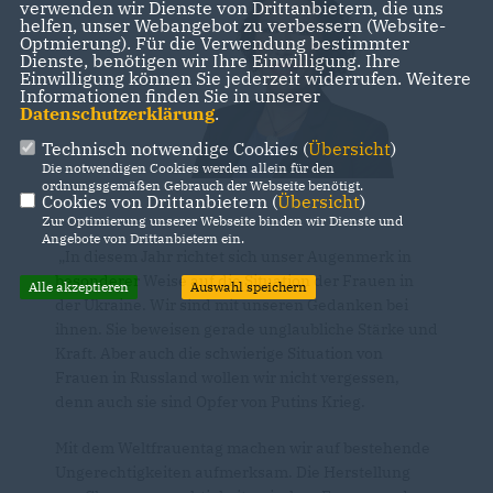
verwenden wir Dienste von Drittanbietern, die uns
helfen, unser Webangebot zu verbessern (Website-
Optmierung). Für die Verwendung bestimmter
Dienste, benötigen wir Ihre Einwilligung. Ihre
Einwilligung können Sie jederzeit widerrufen. Weitere
Informationen finden Sie in unserer
Datenschutzerklärung
.
Technisch notwendige Cookies (
Übersicht
)
Die notwendigen Cookies werden allein für den
ordnungsgemäßen Gebrauch der Webseite benötigt.
Cookies von Drittanbietern (
Übersicht
)
Zur Optimierung unserer Webseite binden wir Dienste und
Angebote von Drittanbietern ein.
In diesem Jahr richtet sich unser Augenmerk in
besonderer Weise auf die Situation der Frauen in
Alle akzeptieren
Auswahl speichern
der Ukraine. Wir sind mit unseren Gedanken bei
ihnen. Sie beweisen gerade unglaubliche Stärke und
Kraft. Aber auch die schwierige Situation von
Frauen in Russland wollen wir nicht vergessen,
denn auch sie sind Opfer von Putins Krieg.
Mit dem Weltfrauentag machen wir auf bestehende
Ungerechtigkeiten aufmerksam. Die Herstellung