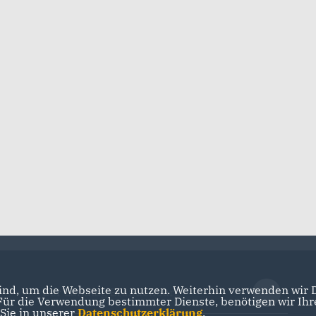
(T)raum für
Posit
nd in Zukunft!
Bildu
gitale Bildung
Posit
nd, um die Webseite zu nutzen. Weiterhin verwenden wir Di
Der Landtag Brandenburg
r die Verwendung bestimmter Dienste, benötigen wir Ihre 
 Sie in unserer
Datenschutzerklärung
.