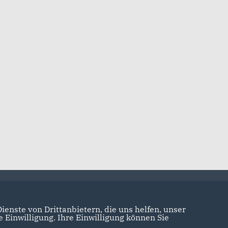
ionspapier Leistungsstarkes
ngsland
Download
ionspapier CMS
Download
enste von Drittanbietern, die uns helfen, unser
Einwilligung. Ihre Einwilligung können Sie