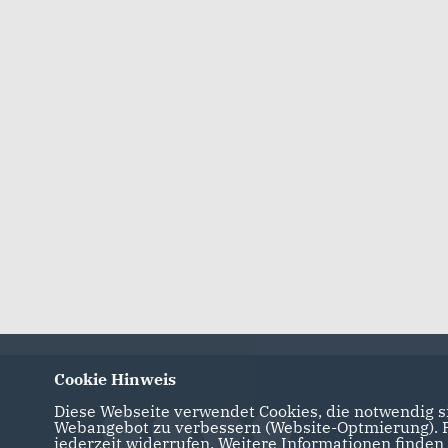
Bezahlbarer Wohn
Familien - heute u
Download
Positionspapier Di
Download
Cookie Hinweis
Diese Webseite verwendet Cookies, die notwendig si
Webangebot zu verbessern (Website-Optmierung). Fü
jederzeit widerrufen. Weitere Informationen finden