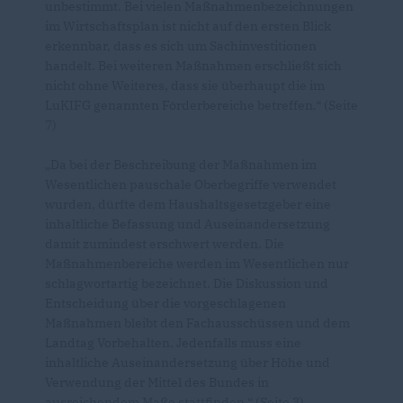
unbestimmt. Bei vielen Maßnahmenbezeichnungen
im Wirtschaftsplan ist nicht auf den ersten Blick
erkennbar, dass es sich um Sachinvestitionen
handelt. Bei weiteren Maßnahmen erschließt sich
nicht ohne Weiteres, dass sie überhaupt die im
LuKIFG genannten Förderbereiche betreffen.“ (Seite
7)
Da bei der Beschreibung der Maßnahmen im
Wesentlichen pauschale Oberbegriffe verwendet
wurden, dürfte dem Haushaltsgesetzgeber eine
inhaltliche Befassung und Auseinandersetzung
damit zumindest erschwert werden. Die
Maßnahmenbereiche werden im Wesentlichen nur
schlagwortartig bezeichnet. Die Diskussion und
Entscheidung über die vorgeschlagenen
Maßnahmen bleibt den Fachausschüssen und dem
Landtag Vorbehalten. Jedenfalls muss eine
inhaltliche Auseinandersetzung über Höhe und
Verwendung der Mittel des Bundes in
ausreichendem Maße stattfinden.“ (Seite 3)