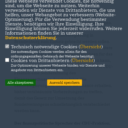
Diese Webseite verwendet Cookies, die notwendig
sind, um die Webseite zu nutzen. Weiterhin
verwenden wir Dienste von Drittanbietern, die uns
Die Landesregierung war in der gestrigen Sitzung
helfen, unser Webangebot zu verbessern (Website-
des Finanzausschusses nicht in der Lage in
Optmierung). Für die Verwendung bestimmter
professioneller und belastbarer Weise aufzuzeigen,
Dienste, benötigen wir Ihre Einwilligung. Ihre
Einwilligung können Sie jederzeit widerrufen. Weitere
wie im Konkreten die drei Milliarden Euro aus dem
Informationen finden Sie in unserer
Sondervermögen der Bundesregierung in
Datenschutzerklärung
.
Brandenburg zum Einsatz gebracht werden sollen.
Technisch notwendige Cookies (
Übersicht
)
Da auf dieser mangelhaften Grundlage eine weitere
Die notwendigen Cookies werden allein für den
Beratung der gesetzlichen Voraussetzungen für das
ordnungsgemäßen Gebrauch der Webseite benötigt.
Cookies von Drittanbietern (
Übersicht
)
Sondervermögen nicht rechtssicher erfolgen kann,
Zur Optimierung unserer Webseite binden wir Dienste und
wird am kommenden Montag auf Initiative der CDU-
Angebote von Drittanbietern ein.
Fraktion eine Sondersitzung des
Finanzausschusses durchgeführt. Die
Alle akzeptieren
Auswahl speichern
Landesregierung soll dadurch die Chance erhalten,
bisher verabsäumte Vorbereitungen zu treffen,
damit das Gesetz zur Umsetzung des
Sondervermögens schnellstmöglich verabschiedet
werden kann.
Der finanzpolitische Sprecher der CDU-Fraktion,