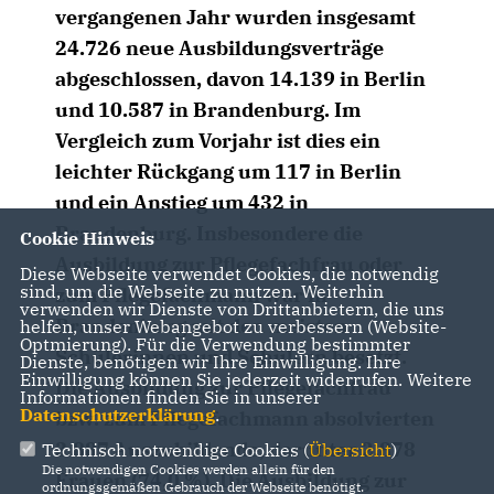
vergangenen Jahr wurden insgesamt
24.726 neue Ausbildungsverträge
abgeschlossen, davon 14.139 in Berlin
und 10.587 in Brandenburg. Im
Vergleich zum Vorjahr ist dies ein
leichter Rückgang um 117 in Berlin
und ein Anstieg um 432 in
Brandenburg. Insbesondere die
Cookie Hinweis
Ausbildung zur Pflegefachfrau oder
Diese Webseite verwendet Cookies, die notwendig
sind, um die Webseite zu nutzen. Weiterhin
zum Pflegefachmann war in
verwenden wir Dienste von Drittanbietern, die uns
Brandenburg mit den meisten
helfen, unser Webangebot zu verbessern (Website-
Optmierung). Für die Verwendung bestimmter
Schülerinnen und Schülern besetzt.
Dienste, benötigen wir Ihre Einwilligung. Ihre
Einwilligung können Sie jederzeit widerrufen. Weitere
Die Ausbildung zur Pflegefachfrau
Informationen finden Sie in unserer
Datenschutzerklärung
.
bzw. zum Pflegefachmann absolvierten
3.887 Auszubildende, darunter 2.878
Technisch notwendige Cookies (
Übersicht
)
Die notwendigen Cookies werden allein für den
Frauen (74,0 %). Die Ausbildung zur
ordnungsgemäßen Gebrauch der Webseite benötigt.