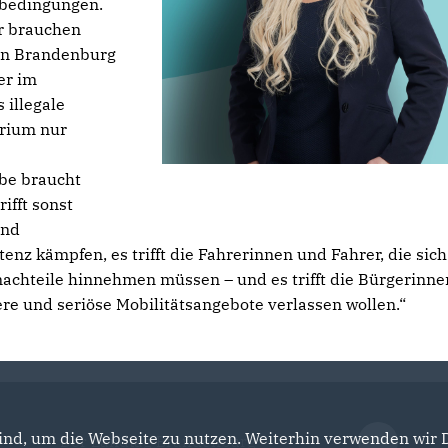
sbedingungen.
r brauchen
 in Brandenburg
er im
 illegale
erium nur
be braucht
rifft sonst
und
nz kämpfen, es trifft die Fahrerinnen und Fahrer, die sich
chteile hinnehmen müssen – und es trifft die Bürgerinne
here und seriöse Mobilitätsangebote verlassen wollen.“
nd, um die Webseite zu nutzen. Weiterhin verwenden wir Di
Der Landtag Brandenburg