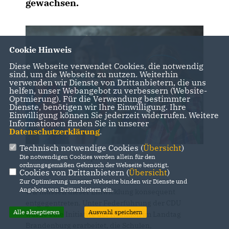
gewachsen.
Cookie Hinweis
Diese Webseite verwendet Cookies, die notwendig
sind, um die Webseite zu nutzen. Weiterhin
verwenden wir Dienste von Drittanbietern, die uns
helfen, unser Webangebot zu verbessern (Website-
Optmierung). Für die Verwendung bestimmter
Dienste, benötigen wir Ihre Einwilligung. Ihre
Einwilligung können Sie jederzeit widerrufen. Weitere
Informationen finden Sie in unserer
Datenschutzerklärung
.
Technisch notwendige Cookies (
Übersicht
)
Die notwendigen Cookies werden allein für den
©stock.adobe.com/pressmaster
ordnungsgemäßen Gebrauch der Webseite benötigt.
Cookies von Drittanbietern (
Übersicht
)
Zur Optimierung unserer Webseite binden wir Dienste und
Angebote von Drittanbietern ein.
Wir müssen dieser Entwicklung konsequent
entgegentreten. Unter Federführung der CDU
Alle akzeptieren
Auswahl speichern
wurde eine Initiative der Koalition im Landtag
Brandenburg erarbeitet, die Schulen,