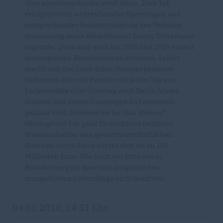
über atemberaubende zwölf Jahre. Zum Teil
erfolgten trotz weitreichender Sperrungen und
entsprechender Beeinträchtigung des Verkehrs
monatelang keine Bauarbeiten.“ Danny Eichelbaum
ergänzte: „Nun sind auch für 2018 und 2019 erneut
umfangreiche Bauarbeiten zu erwarten. Leider
macht sich das Land dabei offenbar keinerlei
Gedanken über die Pendler die jeden Tag aus
Luckenwalde oder Jüterbog nach Berlin fahren
müssen und denen Unmengen an Lebenszeit
geklaut wird, während sie im Stau stehen.“
Hintergrund Für ganz Deutschland beziffern
Wissenschaftler den gesamtwirtschaftlichen
Schaden durch Staus auf jährlich bis zu 100
Milliarden Euro. Wie hoch der Schaden in
Brandenburg ist, lässt sich aufgrund des
mangelhaften Controllings nicht beziffern.
04.01.2018, 14:51 Uhr