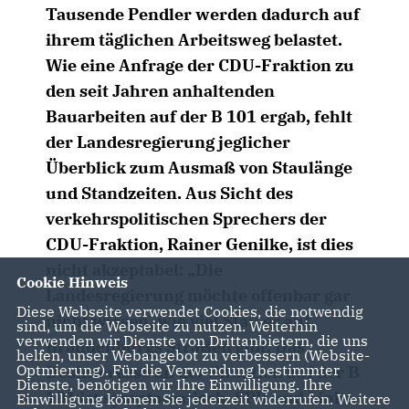
Tausende Pendler werden dadurch auf
ihrem täglichen Arbeitsweg belastet.
Wie eine Anfrage der CDU-Fraktion zu
den seit Jahren anhaltenden
Bauarbeiten auf der B 101 ergab, fehlt
der Landesregierung jeglicher
Überblick zum Ausmaß von Staulänge
und Standzeiten. Aus Sicht des
verkehrspolitischen Sprechers der
CDU-Fraktion, Rainer Genilke, ist dies
nicht akzeptabel: „Die
Cookie Hinweis
Landesregierung möchte offenbar gar
Diese Webseite verwendet Cookies, die notwendig
nicht wissen, wie viel Stau es auf
sind, um die Webseite zu nutzen. Weiterhin
verwenden wir Dienste von Drittanbietern, die uns
Brandenburgs Straßen gibt. Das
helfen, unser Webangebot zu verbessern (Website-
Optmierung). Für die Verwendung bestimmter
Desinteresse an der Situation auf der B
Dienste, benötigen wir Ihre Einwilligung. Ihre
101 ist symptomatisch. SPD und Linke
Einwilligung können Sie jederzeit widerrufen. Weitere