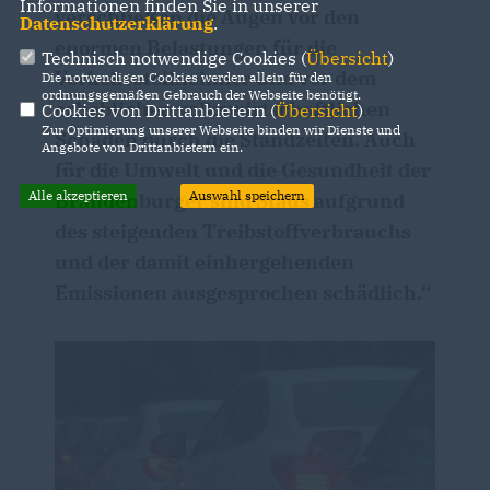
Informationen finden Sie in unserer
verschließen die Augen vor den
Datenschutzerklärung
.
enormen Belastungen für die
Technisch notwendige Cookies (
Übersicht
)
Verkehrsteilnehmer und vor dem
Die notwendigen Cookies werden allein für den
ordnungsgemäßen Gebrauch der Webseite benötigt.
erheblichen volkswirtschaftlichen
Cookies von Drittanbietern (
Übersicht
)
Zur Optimierung unserer Webseite binden wir Dienste und
Schaden durch die Standzeiten. Auch
Angebote von Drittanbietern ein.
für die Umwelt und die Gesundheit der
Alle akzeptieren
Auswahl speichern
Brandenburger sind Staus aufgrund
des steigenden Treibstoffverbrauchs
und der damit einhergehenden
Emissionen ausgesprochen schädlich.“