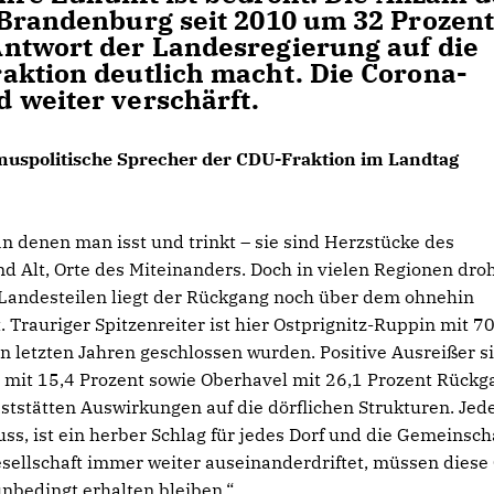
 Brandenburg seit 2010 um 32 Prozen
ntwort der Landesregierung auf die
aktion deutlich macht. Die Corona-
 weiter verschärft.
smuspolitische Sprecher der CDU-Fraktion im Landtag
an denen man isst und trinkt – sie sind Herzstücke des
nd Alt, Orte des Miteinanders. Doch in vielen Regionen dro
Landesteilen liegt der Rückgang noch über dem ohnehin
Trauriger Spitzenreiter ist hier Ostprignitz-Ruppin mit 7
den letzten Jahren geschlossen wurden. Positive Ausreißer s
 mit 15,4 Prozent sowie Oberhavel mit 26,1 Prozent Rückg
ststätten Auswirkungen auf die dörflichen Strukturen. Jed
ss, ist ein herber Schlag für jedes Dorf und die Gemeinsch
Gesellschaft immer weiter auseinanderdriftet, müssen diese
bedingt erhalten bleiben.“