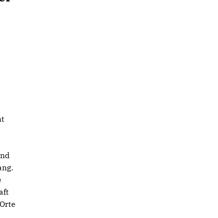
t
ht
0
ind
ang.
e
aft
 Orte