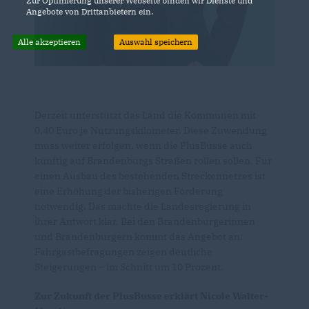
Zur Optimierung unserer Webseite binden wir Dienste und
Angebote von Drittanbietern ein.
Alle akzeptieren
Auswahl speichern
Derzeit unterstützt das Land die Kommunen mit
0,40 Euro je Nutzungskilometer. Diese Zuwendung
muss weiter erfolgen, wenn die PlusBusse auch
künftig auf Brandenburgs Straßen rollen sollen. Für
einen Ausbau des bestehenden Streckennetzes ist
eine Erhöhung der bisherigen Förderung
notwendig. Das machte die Landesregierung in
ihrer Antwort klar. Bei den Brandenburgerinnen
und Brandenburgern kommt das Angebot an:
Fahrgastbefragungen zeigen deutliche
Steigerungen – im Schnitt um 10 Prozent.
Zur Zukunft der PlusBusse erklärt Nicole Walter-