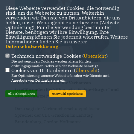
Diese Webseite verwendet Cookies, die notwendig
sind, um die Webseite zu nutzen. Weiterhin
verwenden wir Dienste von Drittanbietern, die uns
helfen, unser Webangebot zu verbessern (Website-
Optmierung). Für die Verwendung bestimmter
Dienste, benötigen wir Ihre Einwilligung. Ihre
Einwilligung können Sie jederzeit widerrufen. Weitere
Informationen finden Sie in unserer
Datenschutzerklärung
.
Technisch notwendige Cookies (
Übersicht
)
Die notwendigen Cookies werden allein für den
ordnungsgemäßen Gebrauch der Webseite benötigt.
Cookies von Drittanbietern (
Übersicht
)
Zur Optimierung unserer Webseite binden wir Dienste und
Angebote von Drittanbietern ein.
EU-Parlament stimmt für Verbot von
irreführenden Begriffen, wie „Veggie-Burger“ und
Alle akzeptieren
Auswahl speichern
Tofu-Schnitzel“
Dazu sagt der Verbraucherschutzpolitische
Sprecher der CDU-Fraktion im Landtag
Brandenburg, Gordon Hoffmann: