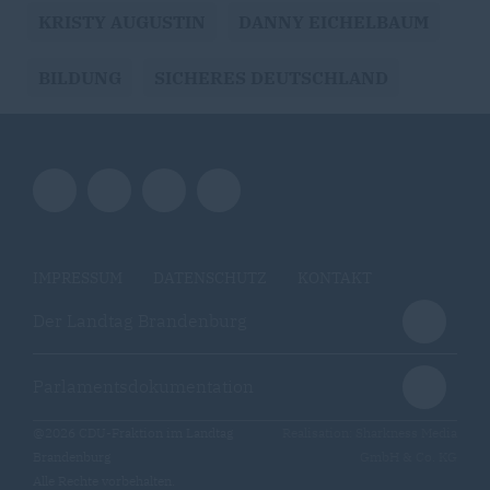
KRISTY AUGUSTIN
DANNY EICHELBAUM
BILDUNG
SICHERES DEUTSCHLAND
IMPRESSUM
DATENSCHUTZ
KONTAKT
Der Landtag Brandenburg
Parlamentsdokumentation
@2026 CDU-Fraktion im Landtag
Realisation: Sharkness Media
Brandenburg
GmbH & Co. KG
Alle Rechte vorbehalten.