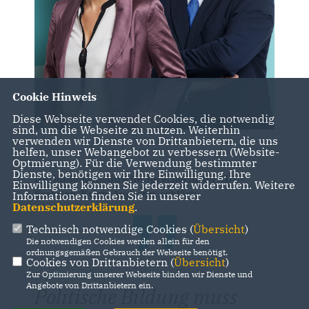
Cookie Hinweis
Diese Webseite verwendet Cookies, die notwendig
sind, um die Webseite zu nutzen. Weiterhin
verwenden wir Dienste von Drittanbietern, die uns
helfen, unser Webangebot zu verbessern (Website-
Optmierung). Für die Verwendung bestimmter
Dienste, benötigen wir Ihre Einwilligung. Ihre
Die bildungspolitische Sprecherin der CDU-
Einwilligung können Sie jederzeit widerrufen. Weitere
Fraktion, Kristy Augustin, erklärt:
Informationen finden Sie in unserer
Datenschutzerklärung
.
Technisch notwendige Cookies (
Übersicht
)
Die notwendigen Cookies werden allein für den
ordnungsgemäßen Gebrauch der Webseite benötigt.
Cookies von Drittanbietern (
Übersicht
)
Zur Optimierung unserer Webseite binden wir Dienste und
Angebote von Drittanbietern ein.
Politische Bildung muss