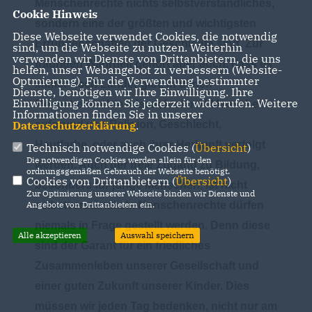
Menschenrechte nichts selbstverständliches,
Cookie Hinweis
sondern eine der größten und wichtigsten
Diese Webseite verwendet Cookies, die notwendig
Errungenschaften der Geschichte sind. Zur
sind, um die Webseite zu nutzen. Weiterhin
verwenden wir Dienste von Drittanbietern, die uns
traurigen Wahrheit gehört aber auch, dass es
helfen, unser Webangebot zu verbessern (Website-
Optmierung). Für die Verwendung bestimmter
immer noch Länder gibt, in denen
Dienste, benötigen wir Ihre Einwilligung. Ihre
Einwilligung können Sie jederzeit widerrufen. Weitere
Menschenrechte missachtet und Menschen
Informationen finden Sie in unserer
aufgrund von Religion, Geschlecht,
Datenschutzerklärung
.
Hautfarbe, oder auch ihrer Herkunft verfolgt
Technisch notwendige Cookies (
Übersicht
)
Die notwendigen Cookies werden allein für den
werden. Auch der freie Zugang zu Bildung,
ordnungsgemäßen Gebrauch der Webseite benötigt.
Cookies von Drittanbietern (
Übersicht
)
besonders für junge Menschen, ist nicht
Zur Optimierung unserer Webseite binden wir Dienste und
selbstverständlich. Menschenrechte dürfen
Angebote von Drittanbietern ein.
niemals in Frage gestellt werden. Denn diese
Alle akzeptieren
Auswahl speichern
sind der Garant für ein friedliches
Zusammenleben unserer Gesellschaft und
einer guten Zukunft unserer Kinder. Dies
müssen wir jeden Tag bedenken, nicht nur am