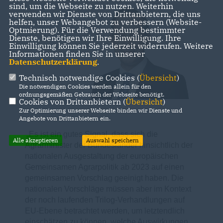
sind, um die Webseite zu nutzen. Weiterhin
verwenden wir Dienste von Drittanbietern, die uns
helfen, unser Webangebot zu verbessern (Website-
Optmierung). Für die Verwendung bestimmter
Dienste, benötigen wir Ihre Einwilligung. Ihre
Einwilligung können Sie jederzeit widerrufen. Weitere
Informationen finden Sie in unserer
Datenschutzerklärung
.
Technisch notwendige Cookies (
Übersicht
)
Die notwendigen Cookies werden allein für den
ordnungsgemäßen Gebrauch der Webseite benötigt.
Cookies von Drittanbietern (
Übersicht
)
Zur Optimierung unserer Webseite binden wir Dienste und
Angebote von Drittanbietern ein.
Es ist ein gutes Signal, dass sich die
Alle akzeptieren
Auswahl speichern
Agrarminister der Bundesländer hinsichtlich der
nationalen Ausgestaltung der europäischen
Gemeinsamen Agrarpolitik ab 2023 auf einen
gemeinsamen Vorschlag geeinigt haben. Die
nationalen Vorschläge müssen aber im Kontext
der noch laufenden Trilog-Verhandlungen auf
EU-Ebene betrachtet werden, um letztendlich
einschätzen zu können, welche Auswirkungen