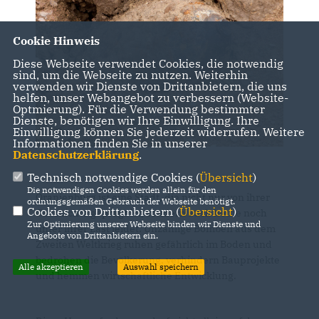
Cookie Hinweis
Diese Webseite verwendet Cookies, die notwendig
sind, um die Webseite zu nutzen. Weiterhin
verwenden wir Dienste von Drittanbietern, die uns
helfen, unser Webangebot zu verbessern (Website-
Optmierung). Für die Verwendung bestimmter
Dienste, benötigen wir Ihre Einwilligung. Ihre
Einwilligung können Sie jederzeit widerrufen. Weitere
Informationen finden Sie in unserer
Datenschutzerklärung
.
Technisch notwendige Cookies (
Übersicht
)
Die notwendigen Cookies werden allein für den
Oranienburg ist eine Stadt, die nicht nur von ihrer
ordnungsgemäßen Gebrauch der Webseite benötigt.
Cookies von Drittanbietern (
Übersicht
)
Geschichte geprägt ist, sondern auch heute noch
Zur Optimierung unserer Webseite binden wir Dienste und
unter ihrer Last leidet: Unzählige Bomben aus dem
Angebote von Drittanbietern ein.
Zweiten Weltkrieg ruhen gefährlich im Boden und
bedrohen die Bevölkerung, verhindern Bauprojekte
Alle akzeptieren
Auswahl speichern
und hemmen wirtschaftliche Entwicklung.