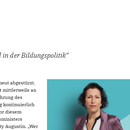
in der Bildungspolitik
neut abgestürzt.
t mittlerweile an
ührung des
 kontinuierlich
Vor diesem
sministers
ty Augustin. „Wer