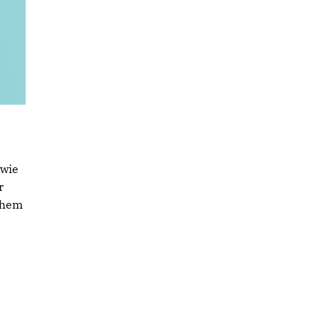
 wie
r
chem