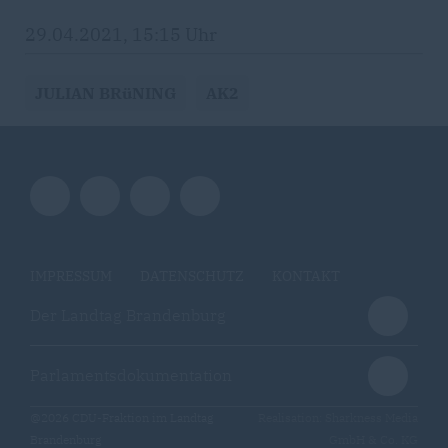
29.04.2021, 15:15 Uhr
JULIAN BRüNING
AK2
IMPRESSUM
DATENSCHUTZ
KONTAKT
Der Landtag Brandenburg
Parlamentsdokumentation
@2026 CDU-Fraktion im Landtag
Realisation: Sharkness Media
Brandenburg
GmbH & Co. KG