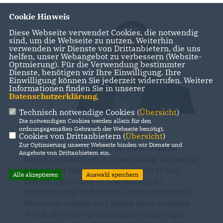
Cookie Hinweis
Diese Webseite verwendet Cookies, die notwendig
sind, um die Webseite zu nutzen. Weiterhin
verwenden wir Dienste von Drittanbietern, die uns
helfen, unser Webangebot zu verbessern (Website-
Optmierung). Für die Verwendung bestimmter
Dienste, benötigen wir Ihre Einwilligung. Ihre
Einwilligung können Sie jederzeit widerrufen. Weitere
Informationen finden Sie in unserer
Datenschutzerklärung
.
Technisch notwendige Cookies (
Übersicht
)
Die notwendigen Cookies werden allein für den
ordnungsgemäßen Gebrauch der Webseite benötigt.
Cookies von Drittanbietern (
Übersicht
)
Zur Optimierung unserer Webseite binden wir Dienste und
Das ist ein guter Tag für die ehrenamtliche
Angebote von Drittanbietern ein.
Geschichtsforschung in Brandenburg. Zahlreiche
Frauen und Männer engagieren sich in ihrer
Alle akzeptieren
Auswahl speichern
Freizeit, Geschichte in Brandenburg zu
erforschen und zu bewahren. Mit dem heutigen
Beschluss würdigt der Landtag diese wertvolle
Arbeit, die unser Geschichtsbild vollständiger