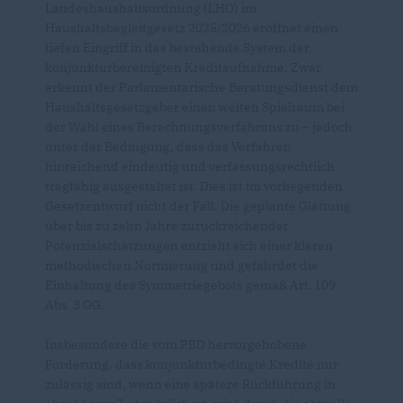
Landeshaushaltsordnung (LHO) im
Haushaltsbegleitgesetz 2025/2026 eröffnet einen
tiefen Eingriff in das bestehende System der
konjunkturbereinigten Kreditaufnahme. Zwar
erkennt der Parlamentarische Beratungsdienst dem
Haushaltsgesetzgeber einen weiten Spielraum bei
der Wahl eines Berechnungsverfahrens zu – jedoch
unter der Bedingung, dass das Verfahren
hinreichend eindeutig und verfassungsrechtlich
tragfähig ausgestaltet ist. Dies ist im vorliegenden
Gesetzentwurf nicht der Fall. Die geplante Glättung
über bis zu zehn Jahre zurückreichender
Potenzialschätzungen entzieht sich einer klaren
methodischen Normierung und gefährdet die
Einhaltung des Symmetriegebots gemäß Art. 109
Abs. 3 GG.
Insbesondere die vom PBD hervorgehobene
Forderung, dass konjunkturbedingte Kredite nur
zulässig sind, wenn eine spätere Rückführung in