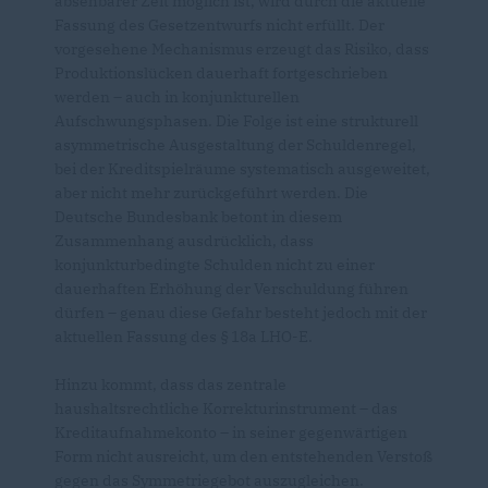
absehbarer Zeit möglich ist, wird durch die aktuelle
Fassung des Gesetzentwurfs nicht erfüllt. Der
vorgesehene Mechanismus erzeugt das Risiko, dass
Produktionslücken dauerhaft fortgeschrieben
werden – auch in konjunkturellen
Aufschwungsphasen. Die Folge ist eine strukturell
asymmetrische Ausgestaltung der Schuldenregel,
bei der Kreditspielräume systematisch ausgeweitet,
aber nicht mehr zurückgeführt werden. Die
Deutsche Bundesbank betont in diesem
Zusammenhang ausdrücklich, dass
konjunkturbedingte Schulden nicht zu einer
dauerhaften Erhöhung der Verschuldung führen
dürfen – genau diese Gefahr besteht jedoch mit der
aktuellen Fassung des § 18a LHO-E.
Hinzu kommt, dass das zentrale
haushaltsrechtliche Korrekturinstrument – das
Kreditaufnahmekonto – in seiner gegenwärtigen
Form nicht ausreicht, um den entstehenden Verstoß
gegen das Symmetriegebot auszugleichen.