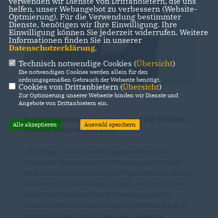
verwenden wir Dienste von Drittanbietern, die uns
helfen, unser Webangebot zu verbessern (Website-
Optmierung). Für die Verwendung bestimmter
Dienste, benötigen wir Ihre Einwilligung. Ihre
Einwilligung können Sie jederzeit widerrufen. Weitere
Informationen finden Sie in unserer
Datenschutzerklärung
.
Technisch notwendige Cookies (
Übersicht
)
Die notwendigen Cookies werden allein für den
ordnungsgemäßen Gebrauch der Webseite benötigt.
Cookies von Drittanbietern (
Übersicht
)
Zur Optimierung unserer Webseite binden wir Dienste und
Angebote von Drittanbietern ein.
Der finanzpolitische Sprecher der CDU-Fraktion,
Alle akzeptieren
Auswahl speichern
Steeven Bretz, erklärt dazu:
Die Frage, ob der Gestaltungsspielraum der
Konjunkturkomponente verfassungskonform ist,
entscheidet sich nicht an den Möglichkeiten, die die
akademische Diskussion aufzeigt, sondern an den
konkreten Vorgaben des Verfassungsgerichts.
Danach muss die Einhaltung des Symmetriegebots
zwingend gesichert sein und die geplanten