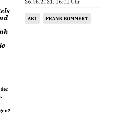
26.05.2021, 16:01 Uhr
els
und
AK1
FRANK BOMMERT
ank
ie
 der
.
gen?