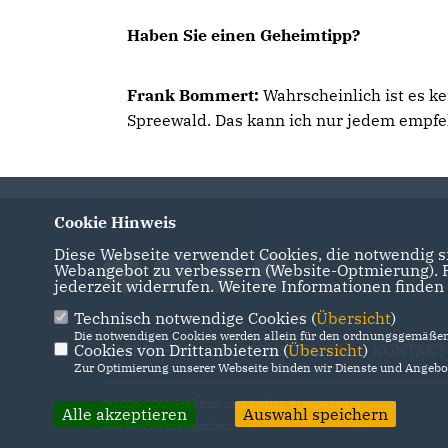
Haben Sie einen Geheimtipp?
Frank Bommert:
Wahrscheinlich ist es k
Spreewald. Das kann ich nur jedem empfehl
Cookie Hinweis
Diese Webseite verwendet Cookies, die notwendig si
Webangebot zu verbessern (Website-Optmierung). Fü
jederzeit widerrufen. Weitere Informationen finden
Technisch notwendige Cookies (
Übersicht
)
Die notwendigen Cookies werden allein für den ordnungsgemäßen 
Cookies von Drittanbietern (
IMPRESSUM
DATENSCHUTZ
Übersicht
)
KONTAKT
Zur Optimierung unserer Webseite binden wir Dienste und Angebot
@2026 CDU-Fraktion im Landtag Brandenburg
Alle akzeptieren
Auswahl speichern
Alle Rechte vorbehalten.