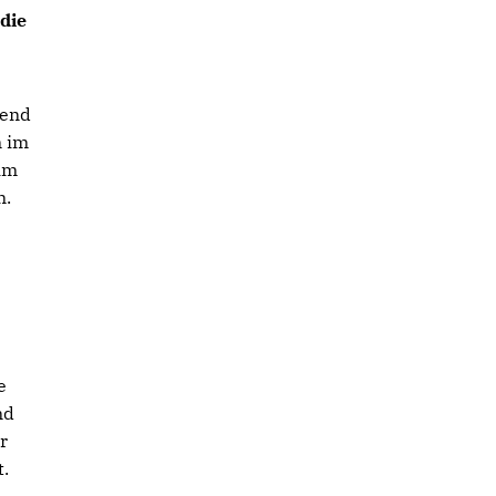
die
rend
n im
im
n.
e
nd
r
.