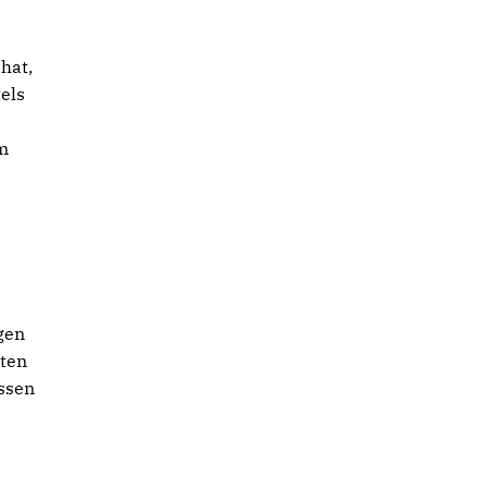
hat,
els
em
gen
oten
ssen