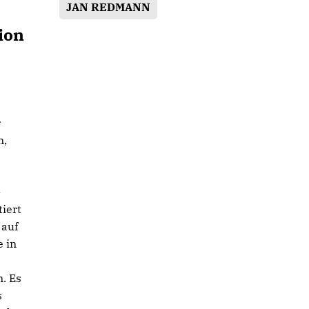
JAN REDMANN
ion
r
n,
-
tiert
 auf
 in
n. Es
s