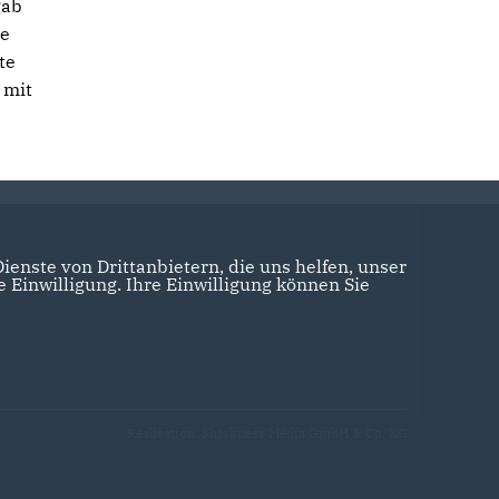
gab
ne
te
 mit
enste von Drittanbietern, die uns helfen, unser
Einwilligung. Ihre Einwilligung können Sie
Realisation: Sharkness Media GmbH & Co. KG