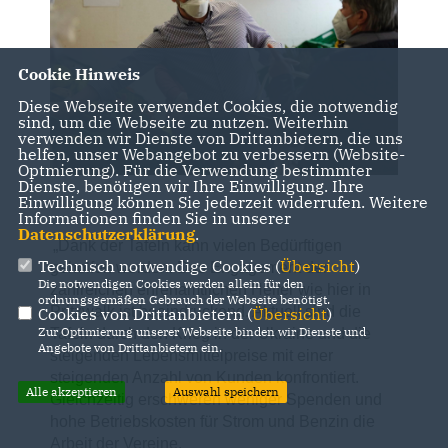
Cookie Hinweis
Diese Webseite verwendet Cookies, die notwendig
sind, um die Webseite zu nutzen. Weiterhin
verwenden wir Dienste von Drittanbietern, die uns
helfen, unser Webangebot zu verbessern (Website-
Optmierung). Für die Verwendung bestimmter
Dienste, benötigen wir Ihre Einwilligung. Ihre
Einwilligung können Sie jederzeit widerrufen. Weitere
Informationen finden Sie in unserer
Datenschutzerklärung
.
Dank der Tafeln kann vielen Bedürftigen
Technisch notwendige Cookies (
Übersicht
)
geholfen werden. Das Engagement der
Die notwendigen Cookies werden allein für den
zahlreichen ehrenamtlichen Helfer wie hier in
ordnungsgemäßen Gebrauch der Webseite benötigt.
Pritzwalk ist beeindruckend. Aktuell sind die
Cookies von Drittanbietern (
Übersicht
)
Zur Optimierung unserer Webseite binden wir Dienste und
Tafeln durch den Krieg in der Ukraine und die
Angebote von Drittanbietern ein.
steigenden Lebensmittelpreise mit einer
steigenden Anzahl von Kunden konfrontiert.
Alle akzeptieren
Auswahl speichern
Gleichzeitig erschweren weniger Spenden und
hohe Betriebskosten für Strom und Benzin die
Arbeit der Vereine.