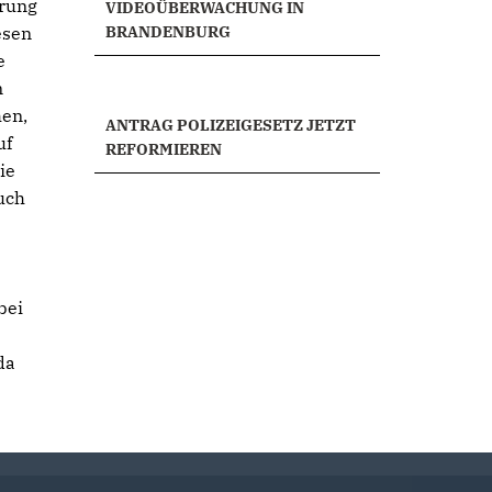
erung
VIDEOÜBERWACHUNG IN
esen
BRANDENBURG
e
n
hen,
ANTRAG POLIZEIGESETZ JETZT
uf
REFORMIEREN
ie
uch
bei
da