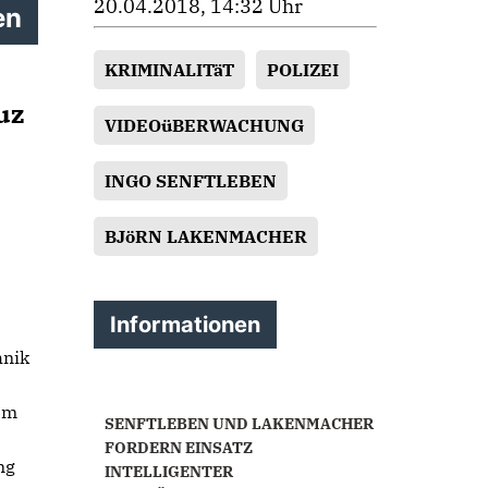
20.04.2018, 14:32 Uhr
en
KRIMINALITäT
POLIZEI
uz
VIDEOüBERWACHUNG
INGO SENFTLEBEN
BJöRN LAKENMACHER
Informationen
hnik
am
SENFTLEBEN UND LAKENMACHER
FORDERN EINSATZ
ng
INTELLIGENTER