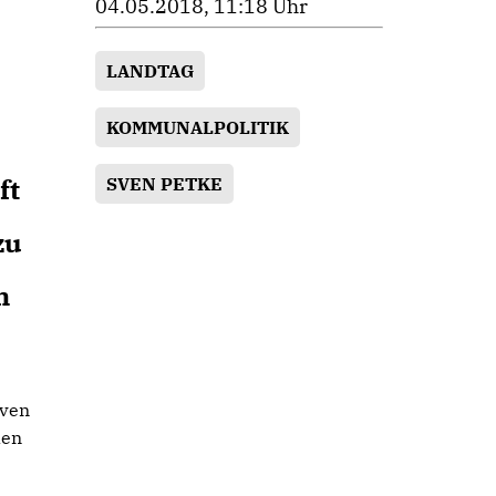
04.05.2018, 11:18 Uhr
LANDTAG
KOMMUNALPOLITIK
ft
SVEN PETKE
zu
m
Sven
len