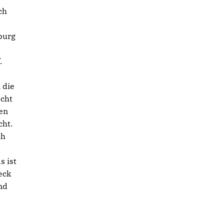
ch
burg
.
 die
echt
den
cht.
ch
s ist
eck
nd