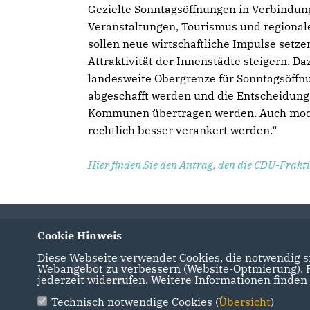
Gezielte Sonntagsöffnungen in Verbindun
Veranstaltungen, Tourismus und regiona
sollen neue wirtschaftliche Impulse setze
Attraktivität der Innenstädte steigern. D
landesweite Obergrenze für Sonntagsöffn
abgeschafft werden und die Entscheidun
Kommunen übertragen werden. Auch modern
rechtlich besser verankert werden.“
Hier finden Sie den Antrag, den die CDU-Frakt
Cookie Hinweis
Diese Webseite verwendet Cookies, die notwendig si
Webangebot zu verbessern (Website-Optmierung). Fü
jederzeit widerrufen. Weitere Informationen finden
Technisch notwendige Cookies (
Übersicht
)