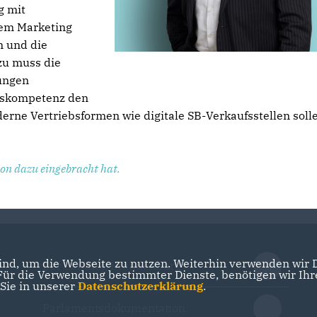
g mit
lem Marketing
n und die
azu muss die
ungen
gskompetenz den
e Vertriebsformen wie digitale SB-Verkaufsstellen soll
ion dazu eingebracht hat.
nd, um die Webseite zu nutzen. Weiterhin verwenden wir Di
Der Landtag Brandenburg
r die Verwendung bestimmter Dienste, benötigen wir Ihre 
 Sie in unserer
Datenschutzerklärung
.
Parlamentsdokumentation