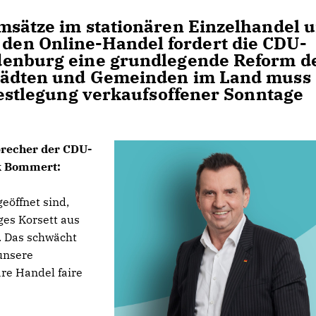
msätze im stationären Einzelhandel 
en Online-Handel fordert die CDU-
denburg eine grundlegende Reform d
tädten und Gemeinden im Land muss
Festlegung verkaufsoffener Sonntage
Sprecher der CDU-
k Bommert:
öffnet sind,
ges Korsett aus
. Das schwächt
unsere
re Handel faire