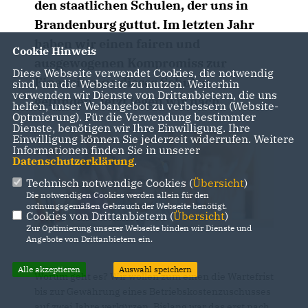
den staatlichen Schulen, der uns in
Brandenburg guttut. Im letzten Jahr
haben wir einen fairen und
Cookie Hinweis
ausgewogenen Kompromiss zur
Diese Webseite verwendet Cookies, die notwendig
Finanzierung dieser Schulen
sind, um die Webseite zu nutzen. Weiterhin
verwenden wir Dienste von Drittanbietern, die uns
gefunden. Jetzt legen wir nach.
helfen, unser Webangebot zu verbessern (Website-
Optmierung). Für die Verwendung bestimmter
Dienste, benötigen wir Ihre Einwilligung. Ihre
Einwilligung können Sie jederzeit widerrufen. Weitere
Informationen finden Sie in unserer
Datenschutzerklärung
.
Technisch notwendige Cookies (
Übersicht
)
Die notwendigen Cookies werden allein für den
ordnungsgemäßen Gebrauch der Webseite benötigt.
Cookies von Drittanbietern (
Übersicht
)
Zur Optimierung unserer Webseite binden wir Dienste und
Angebote von Drittanbietern ein.
Alle akzeptieren
Auswahl speichern
Worum geht es? Wir wollen zum einen die Wartefrist
bis zur Gewährung eines Betriebskostenzuschusses
auf zwei Jahre verkürzen. Bislang war das erst nach