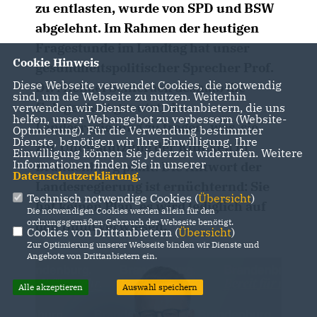
zu entlasten, wurde von SPD und BSW
abgelehnt. Im Rahmen der heutigen
Fragestunde im Landtag hat unser
Cookie Hinweis
gesundheitspolitischer Sprecher Prof.
Diese Webseite verwendet Cookies, die notwendig
Dr. Michael Schierack deshalb die
sind, um die Webseite zu nutzen. Weiterhin
Gelegenheit genutzt, die
verwenden wir Dienste von Drittanbietern, die uns
helfen, unser Webangebot zu verbessern (Website-
Landesregierung zu fragen, was sie
Optmierung). Für die Verwendung bestimmter
Dienste, benötigen wir Ihre Einwilligung. Ihre
zur Unterstützung der Kliniken in
Einwilligung können Sie jederzeit widerrufen. Weitere
Informationen finden Sie in unserer
Brandenburg plant. Die Antwort der
Datenschutzerklärung
.
Landesregierung ist ernüchternd: Sie
Technisch notwendige Cookies (
Übersicht
)
hat keinen Plan, es wird lediglich auf
Die notwendigen Cookies werden allein für den
ordnungsgemäßen Gebrauch der Webseite benötigt.
den Bund verwiesen.
Cookies von Drittanbietern (
Übersicht
)
Zur Optimierung unserer Webseite binden wir Dienste und
Angebote von Drittanbietern ein.
Alle akzeptieren
Auswahl speichern