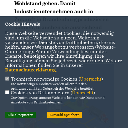
Wohlstand geben. Damit
Industrieunternehmen auch in
Zukunft in Brandenburg produzieren
Cookie Hinweis
können, brauchen sie ausreichend
Diese Webseite verwendet Cookies, die notwendig
Energie und wir müssen mit den
sind, um die Webseite zu nutzen. Weiterhin
verwenden wir Dienste von Drittanbietern, die uns
Unternehmen einen Weg finden, wie
helfen, unser Webangebot zu verbessern (Website-
wir mit CO2-Emmissionen umgehen.
Optmierung). Für die Verwendung bestimmter
Dienste, benötigen wir Ihre Einwilligung. Ihre
Einwilligung können Sie jederzeit widerrufen. Weitere
Informationen finden Sie in unserer
Datenschutzerklärung
.
Technisch notwendige Cookies (
Übersicht
)
Die notwendigen Cookies werden allein für den
ordnungsgemäßen Gebrauch der Webseite benötigt.
Cookies von Drittanbietern (
Übersicht
)
Zur Optimierung unserer Webseite binden wir Dienste und
Angebote von Drittanbietern ein.
Alle akzeptieren
Auswahl speichern