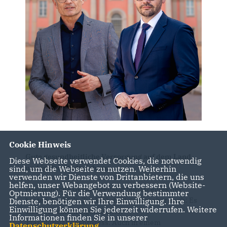
Cookie Hinweis
Gute gesundheitliche Versorgung auf dem Land
Diese Webseite verwendet Cookies, die notwendig
und in der Stadt sichern
sind, um die Webseite zu nutzen. Weiterhin
verwenden wir Dienste von Drittanbietern, die uns
helfen, unser Webangebot zu verbessern (Website-
Das deutsche Gesundheitssystem ist eines der
Optmierung). Für die Verwendung bestimmter
besten der Welt. Zur Wahrheit gehört aber auch: Es
Dienste, benötigen wir Ihre Einwilligung. Ihre
Einwilligung können Sie jederzeit widerrufen. Weitere
steht vor einem gigantischen
Informationen finden Sie in unserer
Transformationsprozess. Auch in einem
Datenschutzerklärung
.