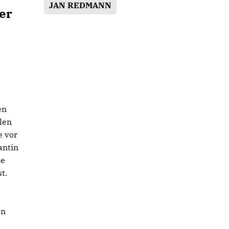
JAN REDMANN
er
en
len
e vor
antin
he
t.
en