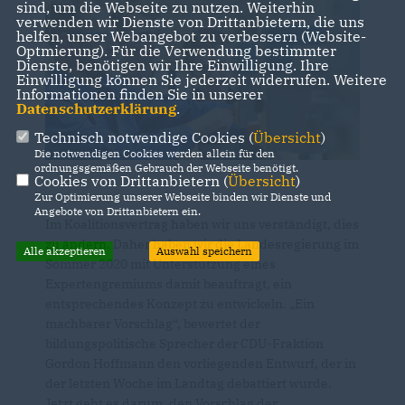
sind, um die Webseite zu nutzen. Weiterhin
verwenden wir Dienste von Drittanbietern, die uns
helfen, unser Webangebot zu verbessern (Website-
Optmierung). Für die Verwendung bestimmter
Dienste, benötigen wir Ihre Einwilligung. Ihre
Einwilligung können Sie jederzeit widerrufen. Weitere
Informationen finden Sie in unserer
Datenschutzerklärung
.
Technisch notwendige Cookies (
Übersicht
)
Die notwendigen Cookies werden allein für den
ordnungsgemäßen Gebrauch der Webseite benötigt.
Cookies von Drittanbietern (
Übersicht
)
Zur Optimierung unserer Webseite binden wir Dienste und
Angebote von Drittanbietern ein.
Im Koalitionsvertrag haben wir uns verständigt, dies
zu ändern. Daher haben wir die Landesregierung im
Alle akzeptieren
Auswahl speichern
Sommer 2020 mit Unterstützung eines
Expertengremiums damit beauftragt, ein
entsprechendes Konzept zu entwickeln. „Ein
machbarer Vorschlag“, bewertet der
bildungspolitische Sprecher der CDU-Fraktion
Gordon Hoffmann den vorliegenden Entwurf, der in
der letzten Woche im Landtag debattiert wurde.
Jetzt geht es darum, den Vorschlag der