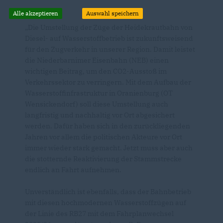
Alle akzeptieren
Auswahl speichern
Die Umstellung der Züge der Heidekrautbahn von
Diesel- auf Wasserstoffbetrieb ist zukunftsweisend
für den Zugverkehr in unserer Region. Damit leistet
die Niederbarnimer Eisenbahn (NEB) einen
wichtigen Beitrag, um den CO2-Ausstoß im
Verkehrssektor zu verringern. Mit dem Aufbau der
Wasserstoffinfrastruktur in Oranienburg (OT
Wensickendorf) soll diese Umstellung auch
langfristig und nachhaltig vor Ort abgesichert
werden. Dafür haben sich in den zurückliegenden
Jahren vor allem die politischen Akteure vor Ort
immer wieder stark gemacht. Jetzt muss aber auch
die stotternde Reaktivierung der Stammstrecke
endlich an Fahrt aufnehmen.
Unverständlich ist ebenfalls, dass der Bahnbetrieb
mit diesen hochmodernen Wasserstoffzügen auf
der Linie des RB27 mit dem Fahrplanwechsel