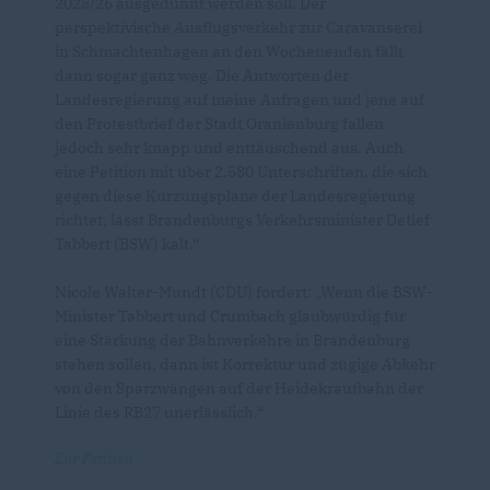
2025/26 ausgedünnt werden soll. Der
perspektivische Ausflugsverkehr zur Caravanserei
in Schmachtenhagen an den Wochenenden fällt
dann sogar ganz weg. Die Antworten der
Landesregierung auf meine Anfragen und jene auf
den Protestbrief der Stadt Oranienburg fallen
jedoch sehr knapp und enttäuschend aus. Auch
eine Petition mit über 2.580 Unterschriften, die sich
gegen diese Kürzungspläne der Landesregierung
richtet, lässt Brandenburgs Verkehrsminister Detlef
Tabbert (BSW) kalt.“
Nicole Walter-Mundt (CDU) fordert: „Wenn die BSW-
Minister Tabbert und Crumbach glaubwürdig für
eine Stärkung der Bahnverkehre in Brandenburg
stehen sollen, dann ist Korrektur und zügige Abkehr
von den Sparzwängen auf der Heidekrautbahn der
Linie des RB27 unerlässlich.“
Zur Petition