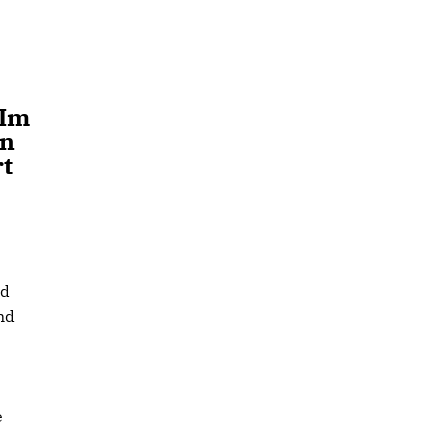
 Im
in
t
nd
nd
e