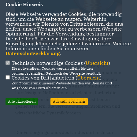
Cookie Hinweis
Diese Webseite verwendet Cookies, die notwendig
sind, um die Webseite zu nutzen. Weiterhin
verwenden wir Dienste von Drittanbietern, die uns
helfen, unser Webangebot zu verbessern (Website-
Optmierung). Für die Verwendung bestimmter
Dienste, benötigen wir Ihre Einwilligung. Ihre
Einwilligung können Sie jederzeit widerrufen. Weitere
Informationen finden Sie in unserer
Datenschutzerklärung
.
Technisch notwendige Cookies (
Übersicht
)
Brandenburg steht an einem Scheideweg: Die
Die notwendigen Cookies werden allein für den
wirtschaftliche Unsicherheit wächst, die Einnahmen
ordnungsgemäßen Gebrauch der Webseite benötigt.
Cookies von Drittanbietern (
Übersicht
)
sinken, und ohne kluge Entscheidungen droht ein
Zur Optimierung unserer Webseite binden wir Dienste und
finanzieller Stillstand. Doch anstatt die Zukunft mit
Angebote von Drittanbietern ein.
kurzfristigen Maßnahmen zu belasten, fordert die
CDU-Fraktion einen klaren Kurs: Investitionen
Alle akzeptieren
Auswahl speichern
gezielt steuern, die Verschuldung kontrollieren und
wirtschaftliche Dynamik fördern.
Der Versorgungsfonds des Landes darf nicht zur