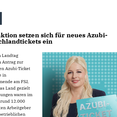
tion setzen sich für neues Azubi-
chlandtickets ein
m Landtag
 Antrag zur
en Azubi-Ticket
e in
hmende am FSJ,
as Land gezielt
elungen waren im
 rund 12.000
sten Arbeitgeber
betrieblichen