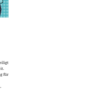
iligt
it.
g für
,