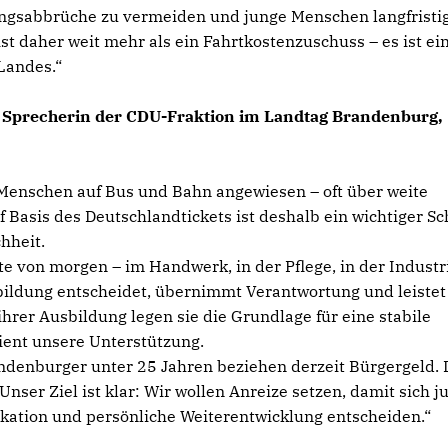
ngsabbrüche zu vermeiden und junge Menschen langfristig
st daher weit mehr als ein Fahrtkostenzuschuss – es ist ei
 Landes.“
e Sprecherin der CDU-Fraktion im Landtag Brandenburg,
Menschen auf Bus und Bahn angewiesen – oft über weite
 Basis des Deutschlandtickets ist deshalb ein wichtiger Sch
hheit.
e von morgen – im Handwerk, in der Pflege, in der Industr
sbildung entscheidet, übernimmt Verantwortung und leistet
ihrer Ausbildung legen sie die Grundlage für eine stabile
ient unsere Unterstützung.
denburger unter 25 Jahren beziehen derzeit Bürgergeld. 
nser Ziel ist klar: Wir wollen Anreize setzen, damit sich j
kation und persönliche Weiterentwicklung entscheiden.“