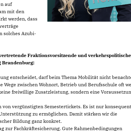
n auf
am mit den
rkt werden, dass
verträge
n solches Azubi-
lvertretende Fraktionsvorsitzende und verkehrspolitische
g Brandenburg:
ung entscheidet, darf beim Thema Mobilität nicht benachte
ie Wege zwischen Wohnort, Betrieb und Berufsschule oft we
keine freiwillige Zusatzleistung, sondern eine Voraussetzun
h von vergünstigten Semestertickets. Es ist nur konsequent
nterstützung zu ermöglichen. Damit stärken wir die
scher Bildung ganz konkret.
itrag zur Fachkräftesicherung. Gute Rahmenbedingungen