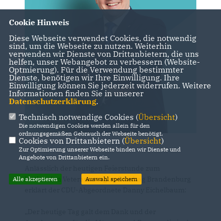
Cookie Hinweis
Diese Webseite verwendet Cookies, die notwendig
sind, um die Webseite zu nutzen. Weiterhin
verwenden wir Dienste von Drittanbietern, die uns
helfen, unser Webangebot zu verbessern (Website-
Optmierung). Für die Verwendung bestimmter
Dienste, benötigen wir Ihre Einwilligung. Ihre
Einwilligung können Sie jederzeit widerrufen. Weitere
Informationen finden Sie in unserer
Datenschutzerklärung
.
Technisch notwendige Cookies (
Übersicht
)
Die notwendigen Cookies werden allein für den
ordnungsgemäßen Gebrauch der Webseite benötigt.
Cookies von Drittanbietern (
Übersicht
)
Zur Optimierung unserer Webseite binden wir Dienste und
Angebote von Drittanbietern ein.
Anlässlich der heutigen Feierstunde zum
Nationalen Veteranentag im Landtag Brandenburg
Alle akzeptieren
Auswahl speichern
erklärt der CDU-Abgeordnete Danny Eichelbaum:
Der heutige Tag galt dem Dank und der