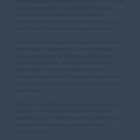
Anerkennung für die Männer und Frauen, die in der
Bundeswehrtäglich Verantwortung für unsere
Sicherheit übernehmen. Mit ihrem Einsatz
verteidigen sie unsere Werte, unsere Freiheit und
den Frieden oft auch mit ihrem eigenen Leben.
Es ist ein Akt des Respekts, diesem Dienst in einer
Feierstunde zu gedenken und ihn zu würdigen.
Dass ausgerechnet die Fraktion des Bündnisses
Sahra Wagenknecht – mit Ausnahme von zwei
Abgeordneten – der Gedenkstunde bewusst
ferngeblieben ist, ist nicht nur stillos, sondern ein
offener Affront gegenüber all jenen, die unserem
Land dienen.
Diese Form der Missachtung ist beschämend und
skandalös. Wer den Dienst an der Gesellschaft
politisch ignoriert, stellt sich selbst ins Abseits und
verkennt die Bedeutung gesellschaftlicher
Verantwortung.“