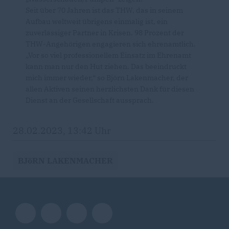
Seit über 70 Jahren ist das THW, das in seinem
Aufbau weltweit übrigens einmalig ist, ein
zuverlässiger Partner in Krisen. 98 Prozent der
THW-Angehörigen engagieren sich ehrenamtlich.
Vor so viel professionellem Einsatz im Ehrenamt
kann man nur den Hut ziehen. Das beeindruckt
mich immer wieder,“ so Björn Lakenmacher, der
allen Aktiven seinen herzlichsten Dank für diesen
Dienst an der Gesellschaft aussprach.
28.02.2023, 13:42 Uhr
BJöRN LAKENMACHER