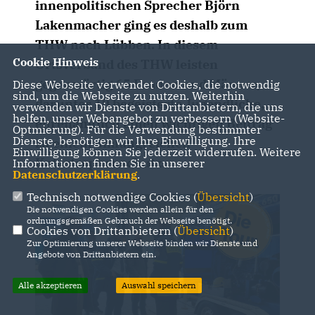
innenpolitischen Sprecher Björn
Lakenmacher ging es deshalb zum
THW nach Lübben. In diesem
Cookie Hinweis
Ortsverband des THW leisten
gegenwärtig 65 Frauen und Männer,
Diese Webseite verwendet Cookies, die notwendig
sind, um die Webseite zu nutzen. Weiterhin
darunter 10 begeisterte Jugendliche,
verwenden wir Dienste von Drittanbietern, die uns
helfen, unser Webangebot zu verbessern (Website-
ehrenamtlich einen wichtigen Beitrag
Optmierung). Für die Verwendung bestimmter
Dienste, benötigen wir Ihre Einwilligung. Ihre
zu einem umfangreichen
Einwilligung können Sie jederzeit widerrufen. Weitere
Katastrophenschutz.
Informationen finden Sie in unserer
Datenschutzerklärung
.
Technisch notwendige Cookies (
Übersicht
)
Die notwendigen Cookies werden allein für den
ordnungsgemäßen Gebrauch der Webseite benötigt.
Cookies von Drittanbietern (
Übersicht
)
Zur Optimierung unserer Webseite binden wir Dienste und
Angebote von Drittanbietern ein.
Alle akzeptieren
Auswahl speichern