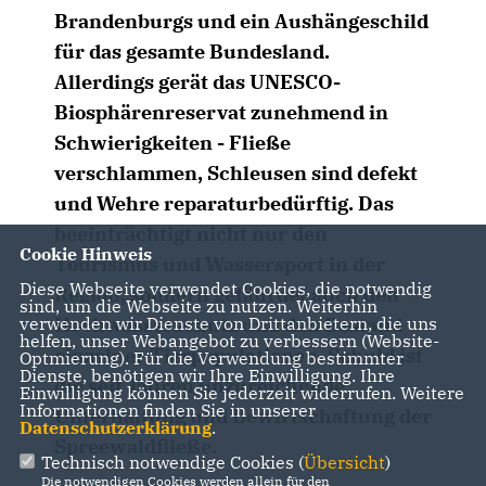
Brandenburgs und ein Aushängeschild
für das gesamte Bundesland.
Allerdings gerät das UNESCO-
Biosphärenreservat zunehmend in
Schwierigkeiten - Fließe
verschlammen, Schleusen sind defekt
und Wehre reparaturbedürftig. Das
beeinträchtigt nicht nur den
Cookie Hinweis
Tourismus und Wassersport in der
Diese Webseite verwendet Cookies, die notwendig
Region, sondern gefährdet auch den
sind, um die Webseite zu nutzen. Weiterhin
Hochwasserschutz und den Bestand
verwenden wir Dienste von Drittanbietern, die uns
helfen, unser Webangebot zu verbessern (Website-
einzelner Tierpopulationen. Schuld ist
Optmierung). Für die Verwendung bestimmter
Dienste, benötigen wir Ihre Einwilligung. Ihre
die seit Jahren unzureichende
Einwilligung können Sie jederzeit widerrufen. Weitere
Informationen finden Sie in unserer
Unterhaltung und Bewirtschaftung der
Datenschutzerklärung
.
Spreewaldfließe.
Technisch notwendige Cookies (
Übersicht
)
Die notwendigen Cookies werden allein für den