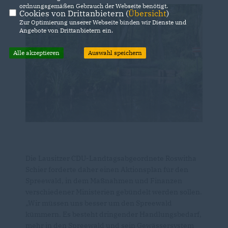
ordnungsgemäßen Gebrauch der Webseite benötigt.
Cookies von Drittanbietern (
Übersicht
)
Zur Optimierung unserer Webseite binden wir Dienste und
Angebote von Drittanbietern ein.
Alle akzeptieren
Auswahl speichern
Die Lausitzer CDU-Landtagsabgeordnete Roswitha
Schier forderte daher einen Aktionsplan für den
Spreewald, in dem Maßnahmen und Finanzen
verschiedener Ministerien gebündelt werden sollen.
Wir müssen uns besser um den Spreewald
kümmern. Es besteht dringender Handlungsbedarf,
mehr in den Spreewald und sein Gewässersystem