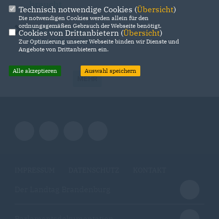
braucht
Technisch notwendige Cookies (
Übersicht
)
Die notwendigen Cookies werden allein für den
ordnungsgemäßen Gebrauch der Webseite benötigt.
Brandenburg.
Cookies von Drittanbietern (
Übersicht
)
Bereit für mehr.
Zur Optimierung unserer Webseite binden wir Dienste und
Angebote von Drittanbietern ein.
Alle akzeptieren
Auswahl speichern
MEHR
IMPRESSUM
DATENSCHUTZ
KONTAKT
Der Landtag Brandenburg
Parlamentsdokumentation