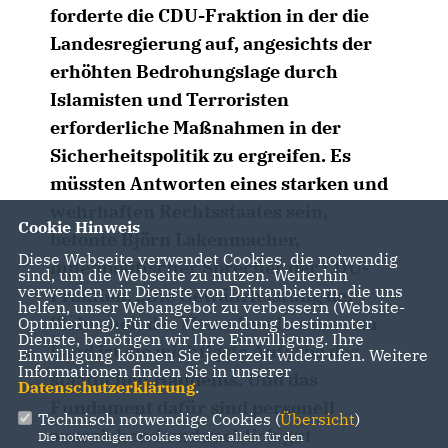
forderte die CDU-Fraktion in der die
Landesregierung auf, angesichts der
erhöhten Bedrohungslage durch
Islamisten und Terroristen
erforderliche Maßnahmen in der
Sicherheitspolitik zu ergreifen. Es
müssten Antworten eines starken und
wehrhaften Rechtsstaates sein,
Cookie Hinweis
betonte Björn Lakenmacher,
Diese Webseite verwendet Cookies, die notwendig
innenpolitischer Sprecher der CDU-
sind, um die Webseite zu nutzen. Weiterhin
verwenden wir Dienste von Drittanbietern, die uns
Fraktion. „Die Gewährleistung der
helfen, unser Webangebot zu verbessern (Website-
Sicherheit der Menschen in unserem
Optmierung). Für die Verwendung bestimmter
Dienste, benötigen wir Ihre Einwilligung. Ihre
Land ist die wichtigste Aufgabe des
Einwilligung können Sie jederzeit widerrufen. Weitere
Informationen finden Sie in unserer
staatlichen Handelns. Und das
Datenschutzerklärung
.
Fundament dafür sind personell
Technisch notwendige Cookies (
Übersicht
)
ausreichend und sachlich gut
Die notwendigen Cookies werden allein für den