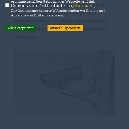
ordnungsgemäßen Gebrauch der Webseite benötigt.
ausgestattete Sicherheitsbehörden“,
Cookies von Drittanbietern (
Übersicht
)
Zur Optimierung unserer Webseite binden wir Dienste und
appellierte Lakenmacher an den
Angebote von Drittanbietern ein.
Innenminister, endlich mehr Stellen
bei Polizei und Verfassungsschutz zu
Alle akzeptieren
Auswahl speichern
schaffen.