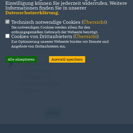
motivierte
Einwilligung können Sie jederzeit widerrufen. Weitere
Gewalt an
Informationen finden Sie in unserer
Datenschutzerklärung
.
Schulen
Technisch notwendige Cookies (
Übersicht
)
Die notwendigen Cookies werden allein für den
Gordon
ordnungsgemäßen Gebrauch der Webseite benötigt.
Hoffmann zum
Cookies von Drittanbietern (
Übersicht
)
Landlehrer-
Zur Optimierung unserer Webseite binden wir Dienste und
Angebote von Drittanbietern ein.
Stipendium
Alle akzeptieren
Auswahl speichern
Finanzierung
Freie Schulen:
CDU hofft auf
einvernehmliche
Einigung
MEHR