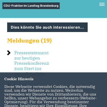
CDU-Fraktion im Landtag Brandenburg
Dies könnte Sie auch interessieren...
Meldungen (19)
Pressestatement
zur heutigen
Pressekonferenz
zum Start ins
neue Schuljahr
Cookie Hinweis
CDU fordert
Diese Webseite verwendet Cookies, die notwendig
sind, um die Webseite zu nutzen. Weiterhin
mehr
verwenden wir Dienste von Drittanbietern, die uns
Präventionsarbeit
helfen, unser Webangebot zu verbessern (Website-
gegen politisch
Optmierung). Für die Verwendung bestimmter
Dienste, benötigen wir Ihre Einwilligung. Ihre