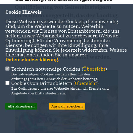
Qualifizierung von Seiteneinsteigern
Cookie Hinweis
an Schulen vorgestellt, das der Landtag
Diese Webseite verwendet Cookies, die notwendig
bereits vor einem Jahr angefordert
sind, um die Webseite zu nutzen. Weiterhin
verwenden wir Dienste von Drittanbietern, die uns
hatte. Künftig sollen Seiteneinsteiger,
helfen, unser Webangebot zu verbessern (Website-
bevor sie an die Schulen gehen, in
Optmierung). Für die Verwendung bestimmter
Dienste, benötigen wir Ihre Einwilligung. Ihre
einem dreimonatigen Kurs auf ihre
Einwilligung können Sie jederzeit widerrufen. Weitere
Informationen finden Sie in unserer
neuen Aufgaben vorbereitet werden.
Datenschutzerklärung
.
Technisch notwendige Cookies (
Übersicht
)
Die notwendigen Cookies werden allein für den
ordnungsgemäßen Gebrauch der Webseite benötigt.
Cookies von Drittanbietern (
Übersicht
)
Zur Optimierung unserer Webseite binden wir Dienste und
Angebote von Drittanbietern ein.
Alle akzeptieren
Auswahl speichern