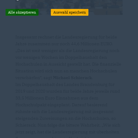
Alle akzeptieren
Auswahl speichern
Insgesamt rechnet die Landesregierung für beide
Jahre zusammen nur noch 44,6 Millionen EURO.
Das ist weit weniger als die Landesregierung noch
vor wenigen Wochen im Doppelhaushalt den
Hochschulen in Aussicht gestellt hat. Die finanzielle
Situation wird sich nun an manchen Hochschulen
verschärfen“, sagt
Michael Schierack
.
Im Doppelhaushalt des Landes Brandenburg für
2019 und 2020 wurden für beide Jahre jeweils rund
33,5 Millionen Euro Einnahmen aus dem
Hochschulpakt eingeplant. Darauf basierend
rühmte sich die Landesregierung mit insgesamt
steigenden Zuweisungen an die Hochschulen, so
Schierack. Nun folge die bittere Wahrheit. „Wie sich
jetzt zeigt, hat die Landesregierung mit überholten