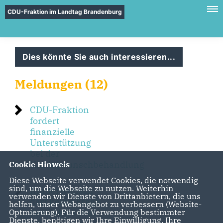
CDU-Fraktion im Landtag Brandenburg
Dies könnte Sie auch interessieren...
Meldungen (12)
CDU-Fraktion
fordert
finanzielle
Unterstützung
bei der
Kinderwunschbehandlung
Cookie Hinweis
Diese Webseite verwendet Cookies, die notwendig
sind, um die Webseite zu nutzen. Weiterhin
Kinderwunsch
verwenden wir Dienste von Drittanbietern, die uns
darf keine Frage
helfen, unser Webangebot zu verbessern (Website-
des Geldes sein
Optmierung). Für die Verwendung bestimmter
Dienste, benötigen wir Ihre Einwilligung. Ihre