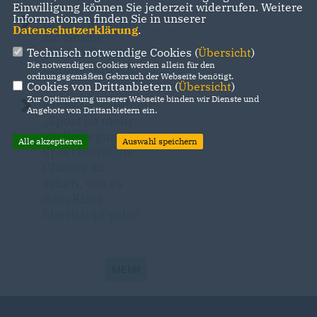
Einwilligung können Sie jederzeit widerrufen. Weitere
Informationen finden Sie in unserer
Kristy Augustin
Datenschutzerklärung
.
zur Studie
Meine Familie,
Technisch notwendige Cookies (
Übersicht
)
Die notwendigen Cookies werden allein für den
Corona und Ich“
ordnungsgemäßen Gebrauch der Webseite benötigt.
Cookies von Drittanbietern (
Übersicht
)
Zur Optimierung unserer Webseite binden wir Dienste und
Kindergesundheit:
Angebote von Drittanbietern ein.
Sport ist mehr
als Bewegung -
Alle akzeptieren
Auswahl speichern
Sport bietet die
Chance zu
sehen, wie es
dem Kind
überhaupt geht“
MEHR