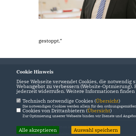
gestoppt.“
Cookie Hinweis
Diese Webseite verwendet Cookies, die notwendig si
Webangebot zu verbessern (Website-Optmierung). Fü
jederzeit widerrufen. Weitere Informationen finden
Technisch notwendige Cookies (
Übersicht
)
Die notwendigen Cookies werden allein für den ordnungsgemäßen 
Cookies von Drittanbietern (
IMPRESSUM
DATENSCHUTZ
Übersicht
)
KONTAKT
Zur Optimierung unserer Webseite binden wir Dienste und Angebot
@2026 CDU-Fraktion im Landtag Brandenburg
Alle akzeptieren
Auswahl speichern
Alle Rechte vorbehalten.