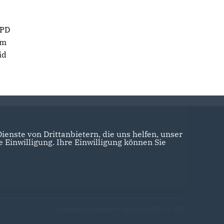
SPD
rm
id
enste von Drittanbietern, die uns helfen, unser
Einwilligung. Ihre Einwilligung können Sie
Realisation: Sharkness Media GmbH & Co. KG