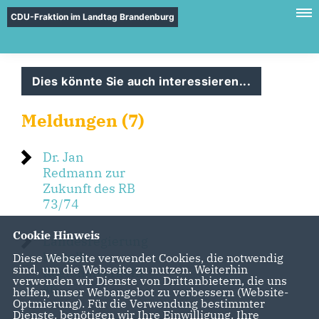
CDU-Fraktion im Landtag Brandenburg
Dies könnte Sie auch interessieren...
Meldungen (7)
Dr. Jan
Redmann zur
Zukunft des RB
73/74
Cookie Hinweis
Landesregierung
bestellt
Diese Webseite verwendet Cookies, die notwendig
sind, um die Webseite zu nutzen. Weiterhin
Regionalverkehr
verwenden wir Dienste von Drittanbietern, die uns
ab
helfen, unser Webangebot zu verbessern (Website-
Optmierung). Für die Verwendung bestimmter
Dienste, benötigen wir Ihre Einwilligung. Ihre