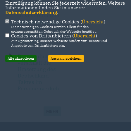
Nicole Walter-
Einwilligung können Sie jederzeit widerrufen. Weitere
Informationen finden Sie in unserer
Mundt:
Datenschutzerklärung
.
"Investitionen in
Straßenbau sind
Technisch notwendige Cookies (
Übersicht
)
Die notwendigen Cookies werden allein für den
Zukunftsperspektiven
ordnungsgemäßen Gebrauch der Webseite benötigt.
für unsere
Cookies von Drittanbietern (
Übersicht
)
Heimat"
Zur Optimierung unserer Webseite binden wir Dienste und
Angebote von Drittanbietern ein.
Brandenburg
Alle akzeptieren
Auswahl speichern
verschläft die
Umsetzung des
Deutschland-
Taktes im
Personenverkehr
MEHR